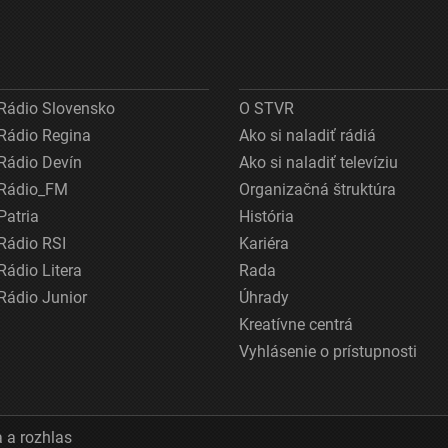
Rádio Slovensko
O STVR
Rádio Regina
Ako si naladiť rádiá
Rádio Devín
Ako si naladiť televíziu
Rádio_FM
Organizačná štruktúra
Patria
História
Rádio RSI
Kariéra
Rádio Litera
Rada
Rádio Junior
Úhrady
Kreatívne centrá
Vyhlásenie o prístupnosti
 a rozhlas