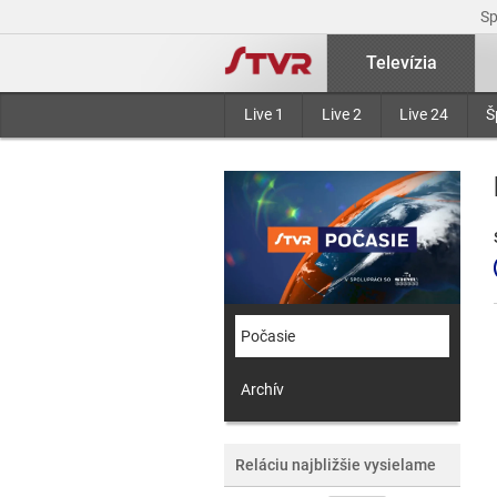
S
Televízia
Live 1
Live 2
Live 24
Š
Počasie
Archív
Reláciu najbližšie vysielame