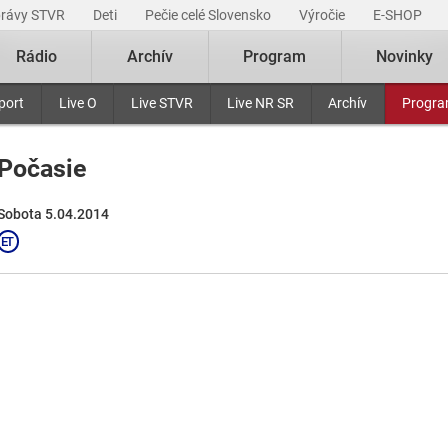
právy STVR
Deti
Pečie celé Slovensko
Výročie
E-SHOP
Rádio
Archív
Program
Novinky
port
Live O
Live STVR
Live NR SR
Archív
Progr
Počasie
Sobota 5.04.2014