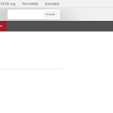
STVR.org
Pre médiá
Kontakty
Hľadať
am