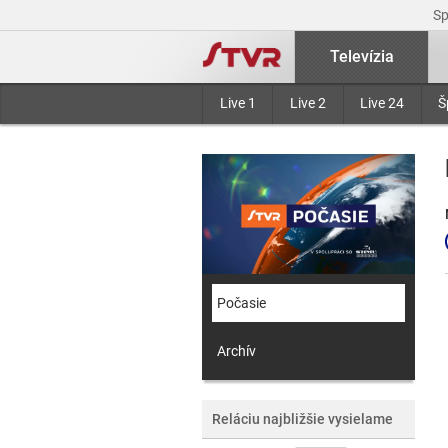
S
Televízia
Live 1
Live 2
Live 24
Š
Počasie
Archív
Reláciu najbližšie vysielame