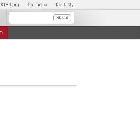
STVR.org
Pre médiá
Kontakty
Hľadať
am