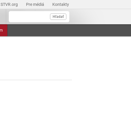
STVR.org
Pre médiá
Kontakty
Hľadať
am