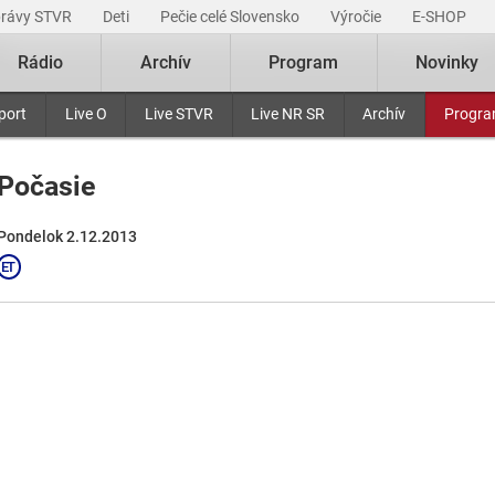
právy STVR
Deti
Pečie celé Slovensko
Výročie
E-SHOP
Rádio
Archív
Program
Novinky
port
Live O
Live STVR
Live NR SR
Archív
Progr
Počasie
Pondelok 2.12.2013