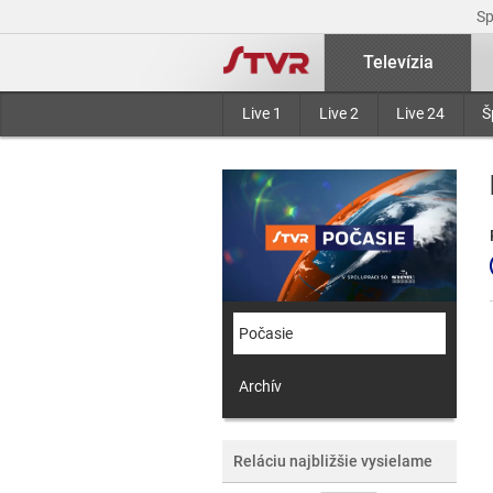
S
Televízia
Live 1
Live 2
Live 24
Š
Počasie
Archív
Reláciu najbližšie vysielame