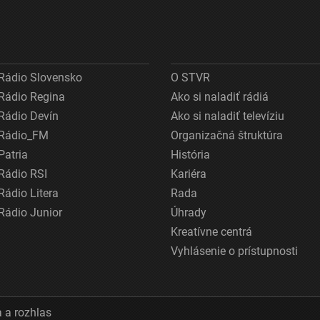
Rádio Slovensko
O STVR
Rádio Regina
Ako si naladiť rádiá
Rádio Devín
Ako si naladiť televíziu
Rádio_FM
Organizačná štruktúra
Patria
História
Rádio RSI
Kariéra
Rádio Litera
Rada
Rádio Junior
Úhrady
Kreatívne centrá
Vyhlásenie o prístupnosti
 a rozhlas