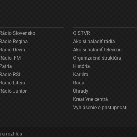
Rádio Slovensko
O STVR
Rádio Regina
Ako si naladiť rádiá
Rádio Devín
Ako si naladiť televíziu
Rádio_FM
Organizačná štruktúra
Patria
História
Rádio RSI
Kariéra
Rádio Litera
Rada
Rádio Junior
Úhrady
Kreatívne centrá
Vyhlásenie o prístupnosti
 a rozhlas