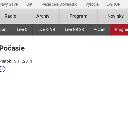
právy STVR
Deti
Pečie celé Slovensko
Výročie
E-SHOP
Rádio
Archív
Program
Novinky
port
Live O
Live STVR
Live NR SR
Archív
Progr
Počasie
Piatok 15.11.2013