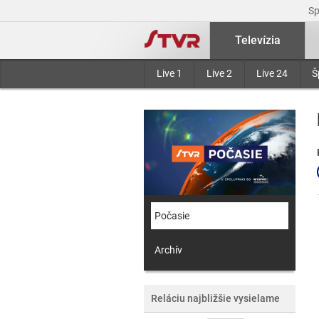
S
Televízia
Live 1
Live 2
Live 24
Š
Počasie
Archív
Reláciu najbližšie vysielame