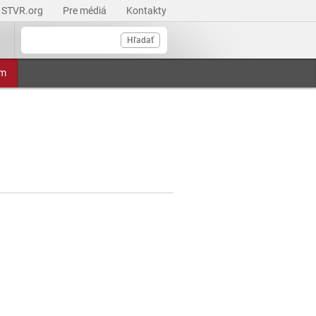
STVR.org
Pre médiá
Kontakty
Hľadať
am