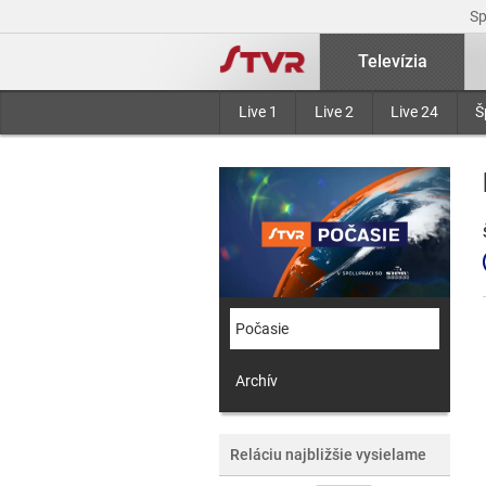
S
Televízia
Live 1
Live 2
Live 24
Š
Počasie
Archív
Reláciu najbližšie vysielame