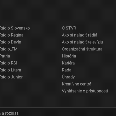
Rádio Slovensko
O STVR
Rádio Regina
Ako si naladiť rádiá
Rádio Devín
Ako si naladiť televíziu
Rádio_FM
Organizačná štruktúra
Patria
História
Rádio RSI
Kariéra
Rádio Litera
Rada
Rádio Junior
Úhrady
Kreatívne centrá
Vyhlásenie o prístupnosti
 a rozhlas