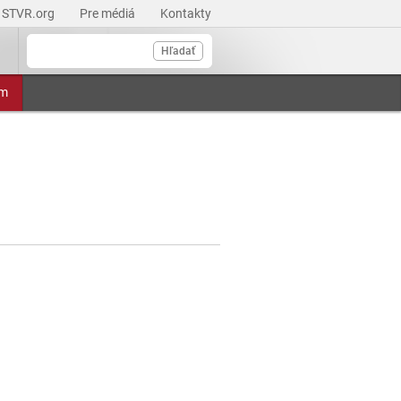
STVR.org
Pre médiá
Kontakty
Hľadať
am