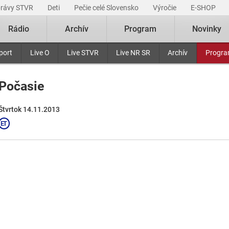
právy STVR
Deti
Pečie celé Slovensko
Výročie
E-SHOP
Rádio
Archív
Program
Novinky
port
Live O
Live STVR
Live NR SR
Archív
Progr
Počasie
Štvrtok 14.11.2013