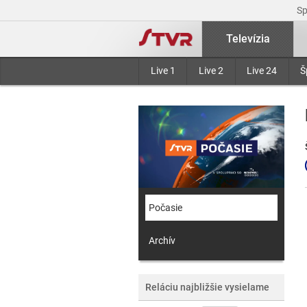
S
Televízia
Live 1
Live 2
Live 24
Š
Počasie
Archív
Reláciu najbližšie vysielame