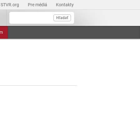
STVR.org
Pre médiá
Kontakty
Hľadať
am