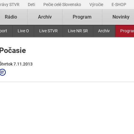
právy STVR
Deti
Pečie celé Slovensko
Výročie
E-SHOP
Rádio
Archív
Program
Novinky
port
Live O
Live STVR
Live NR SR
Archív
Progr
Počasie
Štvrtok 7.11.2013