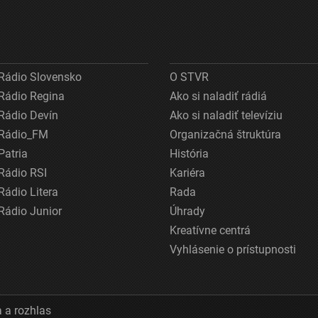
Rádio Slovensko
O STVR
Rádio Regina
Ako si naladiť rádiá
Rádio Devín
Ako si naladiť televíziu
Rádio_FM
Organizačná štruktúra
Patria
História
Rádio RSI
Kariéra
Rádio Litera
Rada
Rádio Junior
Úhrady
Kreatívne centrá
Vyhlásenie o prístupnosti
 a rozhlas