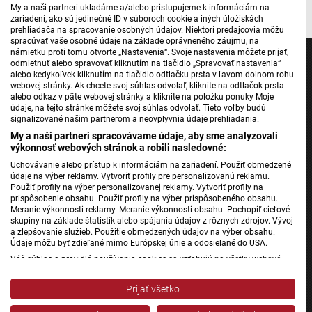
My a naši partneri ukladáme a/alebo pristupujeme k informáciám na
zariadení, ako sú jedinečné ID v súboroch cookie a iných úložiskách
prehliadača na spracovanie osobných údajov. Niektorí predajcovia môžu
spracúvať vaše osobné údaje na základe oprávneného záujmu, na
námietku proti tomu otvorte „Nastavenia“. Svoje nastavenia môžete prijať,
odmietnuť alebo spravovať kliknutím na tlačidlo „Spravovať nastavenia“
alebo kedykoľvek kliknutím na tlačidlo odtlačku prsta v ľavom dolnom rohu
webovej stránky. Ak chcete svoj súhlas odvolať, kliknite na odtlačok prsta
alebo odkaz v päte webovej stránky a kliknite na položku ponuky Moje
Jednotka
údaje, na tejto stránke môžete svoj súhlas odvolať. Tieto voľby budú
signalizované našim partnerom a neovplyvnia údaje prehliadania.
Dvojka
My a naši partneri spracovávame údaje, aby sme analyzovali
24
výkonnosť webových stránok a robili nasledovné:
Šport
Uchovávanie alebo prístup k informáciám na zariadení. Použiť obmedzené
údaje na výber reklamy. Vytvoriť profily pre personalizovanú reklamu.
Správy STVR
Použiť profily na výber personalizovanej reklamy. Vytvoriť profily na
Podcasty
prispôsobenie obsahu. Použiť profily na výber prispôsobeného obsahu.
Meranie výkonnosti reklamy. Meranie výkonnosti obsahu. Pochopiť cieľové
Mobilné aplikácie
skupiny na základe štatistík alebo spájania údajov z rôznych zdrojov. Vývoj
a zlepšovanie služieb. Použitie obmedzených údajov na výber obsahu.
Údaje môžu byť zdieľané mimo Európskej únie a odosielané do USA.
Váš súhlas a pravidlá používania cookies sa vzťahujú na všetky webové
Rádio Slovensko
stránky „Rozhlasové weby“ vrátane: RSI Deutsch, Rádio Litera, Rádio Regina
Rádio Regina
Stred, Rádio Regina Západ, Rádio Patria, Rádio Devín, RTVS, Hudobné
Prijať všetko
pozdravy, Rádio Slovensko, RSI Francais, RSI English, RSI Slovensky, Rádio
Rádio Devín
Junior, RSI, Rádio Regina Východ, Rádio_FM, RSI Espanol, NEV.