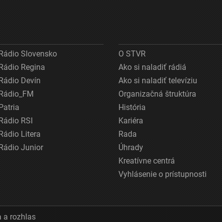
Rádio Slovensko
O STVR
Rádio Regina
Ako si naladiť rádiá
Rádio Devín
Ako si naladiť televíziu
Rádio_FM
Organizačná štruktúra
Patria
História
Rádio RSI
Kariéra
Rádio Litera
Rada
Rádio Junior
Úhrady
Kreatívne centrá
Vyhlásenie o prístupnosti
 a rozhlas