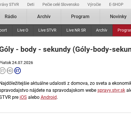
právy STVR
Deti
Pečie celé Slovensko
Výročie
E-SHOP
Rádio
Archív
Program
Novinky
port
Live O
Live STVR
Live NR SR
Archív
Progr
Góly - body - sekundy (Góly-body-seku
Piatok 24.07.2026
Najdôležitejšie aktuálne udalosti z domova, zo sveta a ekonomiky
spravodajstvo nájdete na spravodajskom webe
spravy.stvr.sk
al
STVR pre
iOS
alebo
Android
.