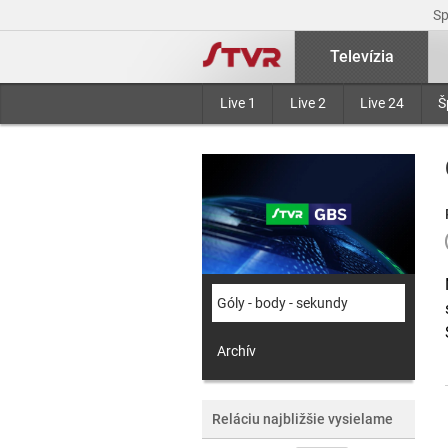
S
Televízia
Live 1
Live 2
Live 24
Š
Góly - body - sekundy
Archív
Reláciu najbližšie vysielame