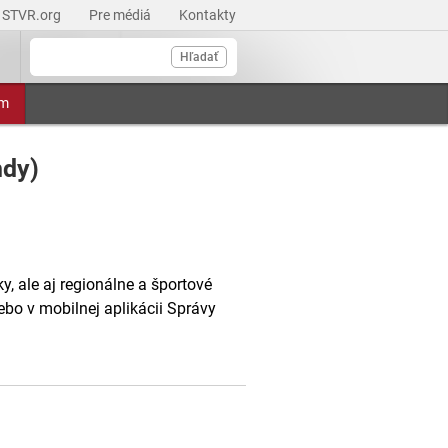
STVR.org
Pre médiá
Kontakty
Hľadať
am
ndy)
, ale aj regionálne a športové
ebo v mobilnej aplikácii Správy