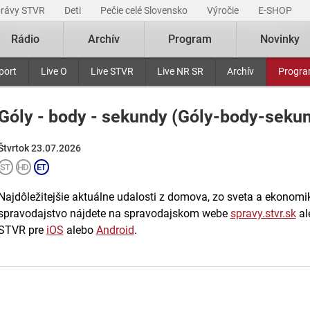
právy STVR
Deti
Pečie celé Slovensko
Výročie
E-SHOP
Rádio
Archív
Program
Novinky
port
Live O
Live STVR
Live NR SR
Archív
Progr
Góly - body - sekundy (Góly-body-seku
Štvrtok 23.07.2026
Najdôležitejšie aktuálne udalosti z domova, zo sveta a ekonomiky
spravodajstvo nájdete na spravodajskom webe
spravy.stvr.sk
al
STVR pre
iOS
alebo
Android
.