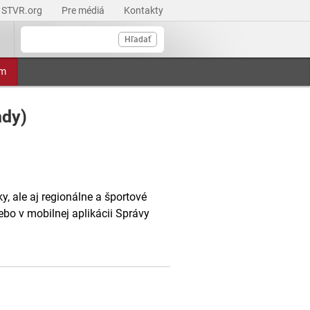
STVR.org
Pre médiá
Kontakty
Hľadať
am
ndy)
, ale aj regionálne a športové
ebo v mobilnej aplikácii Správy