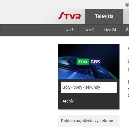
S
Televízia
Live 1
Live 2
Live 24
Š
Góly - body - sekundy
Archív
Reláciu najbližšie vysielame