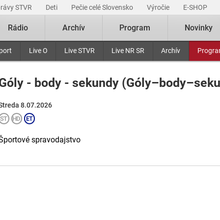
právy STVR
Deti
Pečie celé Slovensko
Výročie
E-SHOP
Rádio
Archív
Program
Novinky
port
Live O
Live STVR
Live NR SR
Archív
Progr
Góly - body - sekundy (Góly–body–sek
Streda 8.07.2026
Športové spravodajstvo