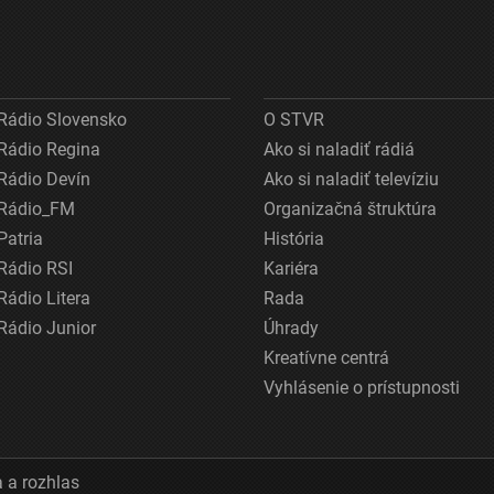
Rádio Slovensko
O STVR
Rádio Regina
Ako si naladiť rádiá
Rádio Devín
Ako si naladiť televíziu
Rádio_FM
Organizačná štruktúra
Patria
História
Rádio RSI
Kariéra
Rádio Litera
Rada
Rádio Junior
Úhrady
Kreatívne centrá
Vyhlásenie o prístupnosti
 a rozhlas