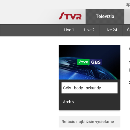
S
Televízia
Live 1
Live 2
Live 24
Š
Góly - body - sekundy
Archív
Reláciu najbližšie vysielame