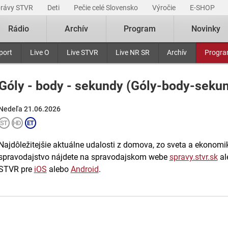
právy STVR
Deti
Pečie celé Slovensko
Výročie
E-SHOP
Rádio
Archív
Program
Novinky
port
Live O
Live STVR
Live NR SR
Archív
Progr
Góly - body - sekundy (Góly-body-seku
Nedeľa 21.06.2026
Najdôležitejšie aktuálne udalosti z domova, zo sveta a ekonomiky
spravodajstvo nájdete na spravodajskom webe
spravy.stvr.sk
al
STVR pre
iOS
alebo
Android
.