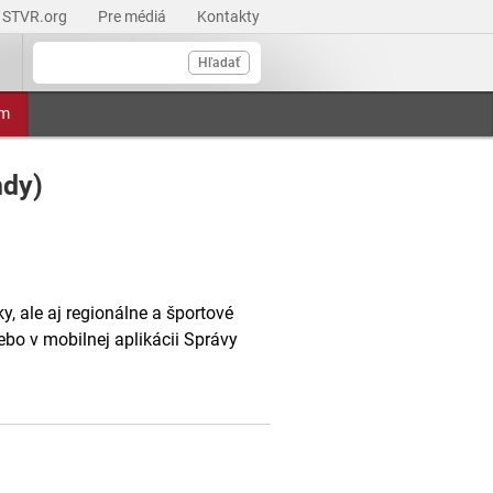
STVR.org
Pre médiá
Kontakty
Hľadať
am
ndy)
, ale aj regionálne a športové
ebo v mobilnej aplikácii Správy