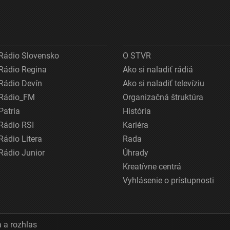
Rádio Slovensko
O STVR
Rádio Regina
Ako si naladiť rádiá
Rádio Devín
Ako si naladiť televíziu
Rádio_FM
Organizačná štruktúra
Patria
História
Rádio RSI
Kariéra
Rádio Litera
Rada
Rádio Junior
Úhrady
Kreatívne centrá
Vyhlásenie o prístupnosti
 a rozhlas