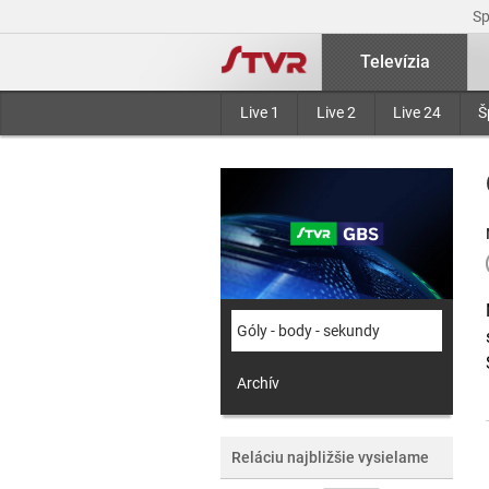
S
Televízia
Live 1
Live 2
Live 24
Š
Góly - body - sekundy
Archív
Reláciu najbližšie vysielame