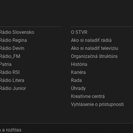
Rádio Slovensko
O STVR
Rádio Regina
Ako si naladiť rádiá
Rádio Devín
Ako si naladiť televíziu
Rádio_FM
Organizačná štruktúra
Patria
História
Rádio RSI
Kariéra
Rádio Litera
Rada
Rádio Junior
Úhrady
Kreatívne centrá
Vyhlásenie o prístupnosti
 a rozhlas