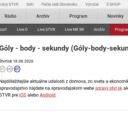
právy STVR
Deti
Pečie celé Slovensko
Výročie
E-SHOP
Rádio
Archív
Program
Novinky
port
Live O
Live STVR
Live NR SR
Archív
Progr
Góly - body - sekundy (Góly-body-seku
Štvrtok 18.06.2026
Najdôležitejšie aktuálne udalosti z domova, zo sveta a ekonomiky
spravodajstvo nájdete na spravodajskom webe
spravy.stvr.sk
al
STVR pre
iOS
alebo
Android
.