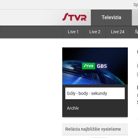
S
Televízia
Live 1
Live 2
Live 24
Š
Góly - body - sekundy
Archív
Reláciu najbližšie vysielame