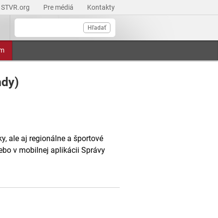
STVR.org
Pre médiá
Kontakty
Hľadať
am
ndy)
, ale aj regionálne a športové
ebo v mobilnej aplikácii Správy