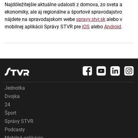
Najdôležitejšie aktuálne udalosti z domova, zo sveta a
ekonomiky, ale aj regionálne a športové spravodajstvo
nájdete na spravodajskom webe
spravy.stvr.sk
alebo v
mobilnej aplikácii Správy STVR pre
iOS
alebo
Android
.
Jednotka
Dvojka
24
Šport
Správy STVR
Podcasty
Mobilné aplikácie