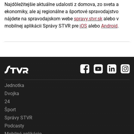
Najdôležitejšie aktuálne udalosti z domova, zo sveta a
ekonomiky, ale aj regionálne a športové spravodajstvo
nájdete na spravodajskom webe
spravy.stvr.sk
alebo v
mobilnej aplikácii Správy STVR pre
iOS
alebo
Android
.
Jednotka
Dvojka
24
Šport
Správy STVR
Podcasty
Mobilné aplikácie