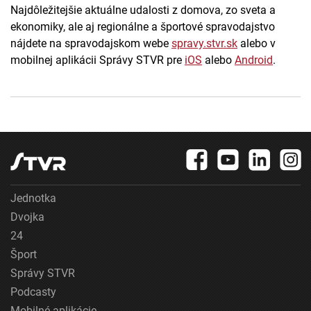
Najdôležitejšie aktuálne udalosti z domova, zo sveta a
ekonomiky, ale aj regionálne a športové spravodajstvo
nájdete na spravodajskom webe
spravy.stvr.sk
alebo v
mobilnej aplikácii Správy STVR pre
iOS
alebo
Android
.
Jednotka
Dvojka
24
Šport
Správy STVR
Podcasty
Mobilné aplikácie