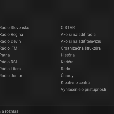
Rádio Slovensko
O STVR
Rádio Regina
Ako si naladiť rádiá
Rádio Devín
Ako si naladiť televíziu
Rádio_FM
Organizačná štruktúra
Patria
História
Rádio RSI
Kariéra
Rádio Litera
Rada
Rádio Junior
Úhrady
Kreatívne centrá
Vyhlásenie o prístupnosti
 a rozhlas