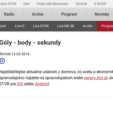
právy STVR
Deti
Pečie celé Slovensko
Výročie
E-SHOP
Rádio
Archív
Program
Novinky
port
Live O
Live STVR
Live NR SR
Archív
Progr
Góly - body - sekundy
Štvrtok 13.02.2014
Najdôležitejšie aktuálne udalosti z domova, zo sveta a ekonomiky
spravodajstvo nájdete na spravodajskom webe
spravy.stvr.sk
al
STVR pre
iOS
alebo
Android
.