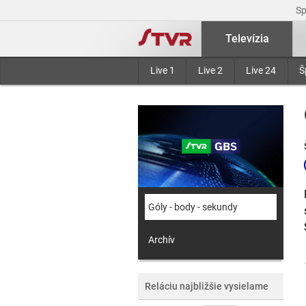
S
Televízia
Live 1
Live 2
Live 24
Š
Góly - body - sekundy
Archív
Reláciu najbližšie vysielame