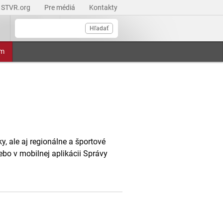
STVR.org
Pre médiá
Kontakty
Hľadať
am
, ale aj regionálne a športové
ebo v mobilnej aplikácii Správy