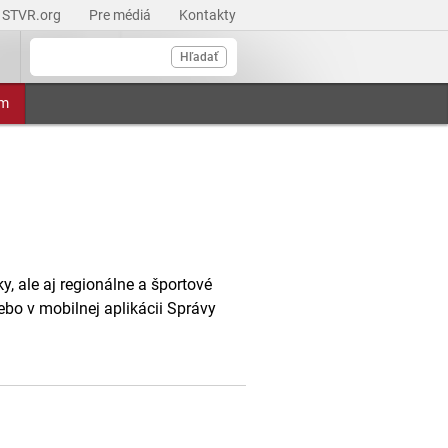
STVR.org
Pre médiá
Kontakty
Hľadať
am
, ale aj regionálne a športové
ebo v mobilnej aplikácii Správy