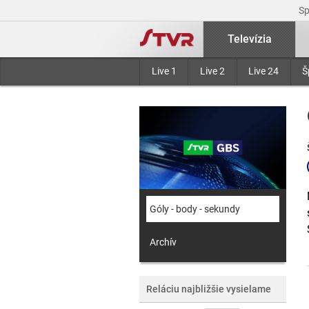
S
Televízia
Live 1
Live 2
Live 24
Š
Góly - body - sekundy
Archív
Reláciu najbližšie vysielame