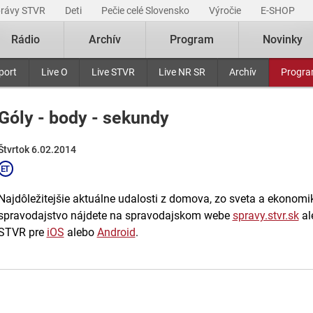
právy STVR
Deti
Pečie celé Slovensko
Výročie
E-SHOP
Rádio
Archív
Program
Novinky
port
Live O
Live STVR
Live NR SR
Archív
Progr
Góly - body - sekundy
Štvrtok 6.02.2014
Najdôležitejšie aktuálne udalosti z domova, zo sveta a ekonomiky
spravodajstvo nájdete na spravodajskom webe
spravy.stvr.sk
al
STVR pre
iOS
alebo
Android
.