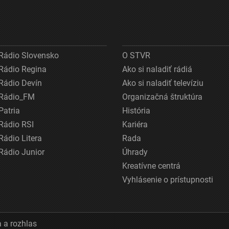
Rádio Slovensko
O STVR
Rádio Regina
Ako si naladiť rádiá
Rádio Devín
Ako si naladiť televíziu
Rádio_FM
Organizačná štruktúra
Patria
História
Rádio RSI
Kariéra
Rádio Litera
Rada
Rádio Junior
Úhrady
Kreatívne centrá
Vyhlásenie o prístupnosti
 a rozhlas