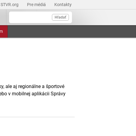
STVR.org
Pre médiá
Kontakty
Hľadať
am
, ale aj regionálne a športové
ebo v mobilnej aplikácii Správy