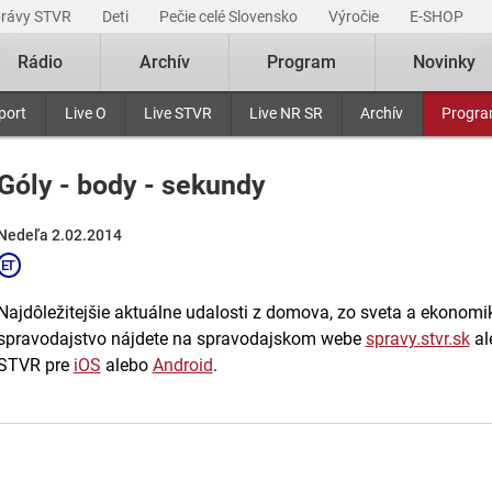
právy STVR
Deti
Pečie celé Slovensko
Výročie
E-SHOP
Rádio
Archív
Program
Novinky
port
Live O
Live STVR
Live NR SR
Archív
Progr
Góly - body - sekundy
Nedeľa 2.02.2014
Najdôležitejšie aktuálne udalosti z domova, zo sveta a ekonomiky
spravodajstvo nájdete na spravodajskom webe
spravy.stvr.sk
al
STVR pre
iOS
alebo
Android
.