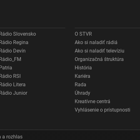
Rádio Slovensko
O STVR
Rádio Regina
Ako si naladiť rádiá
Rádio Devín
Ako si naladiť televíziu
Rádio_FM
Organizačná štruktúra
Patria
História
Rádio RSI
Kariéra
Rádio Litera
Rada
Rádio Junior
Úhrady
Kreatívne centrá
Vyhlásenie o prístupnosti
 a rozhlas