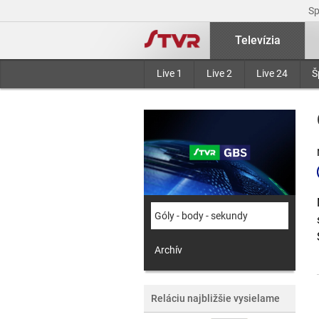
S
Televízia
Live 1
Live 2
Live 24
Š
Góly - body - sekundy
Archív
Reláciu najbližšie vysielame