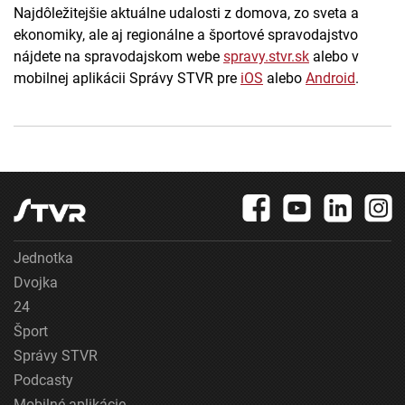
Najdôležitejšie aktuálne udalosti z domova, zo sveta a
ekonomiky, ale aj regionálne a športové spravodajstvo
nájdete na spravodajskom webe
spravy.stvr.sk
alebo v
mobilnej aplikácii Správy STVR pre
iOS
alebo
Android
.
Jednotka
Dvojka
24
Šport
Správy STVR
Podcasty
Mobilné aplikácie