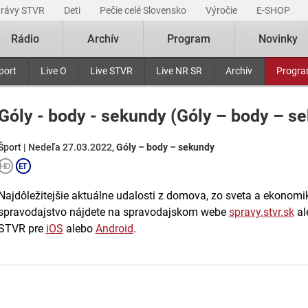
právy STVR
Deti
Pečie celé Slovensko
Výročie
E-SHOP
Rádio
Archív
Program
Novinky
port
Live O
Live STVR
Live NR SR
Archív
Progr
Góly - body - sekundy (Góly – body – s
Šport | Nedeľa 27.03.2022,
Góly – body – sekundy
Najdôležitejšie aktuálne udalosti z domova, zo sveta a ekonomiky
spravodajstvo nájdete na spravodajskom webe
spravy.stvr.sk
al
STVR pre
iOS
alebo
Android
.