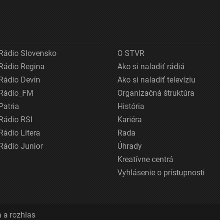
Rádio Slovensko
O STVR
Rádio Regina
Ako si naladiť rádiá
Rádio Devín
Ako si naladiť televíziu
Rádio_FM
Organizačná štruktúra
Patria
História
Rádio RSI
Kariéra
Rádio Litera
Rada
Rádio Junior
Úhrady
Kreatívne centrá
Vyhlásenie o prístupnosti
 a rozhlas