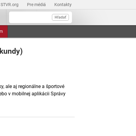
STVR.org
Pre médiá
Kontakty
Hľadať
am
ekundy)
, ale aj regionálne a športové
ebo v mobilnej aplikácii Správy