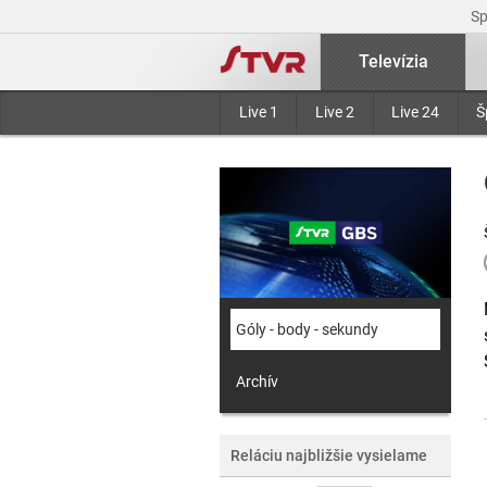
S
Televízia
Live 1
Live 2
Live 24
Š
Góly - body - sekundy
Archív
Reláciu najbližšie vysielame