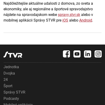
Najdôležitejšie aktuálne udalosti z domova, zo sveta a
ekonomiky, ale aj regionálne a športové spravodajstvo
nájdete na spravodajskom webe
spravy.stvr.sk
alebo v
mobilnej aplikácii Správy STVR pre
iOS
alebo
Android
.
Jednotka
Dvojka
24
Šport
Správy STVR
Podcasty
Mobilné aplikácie