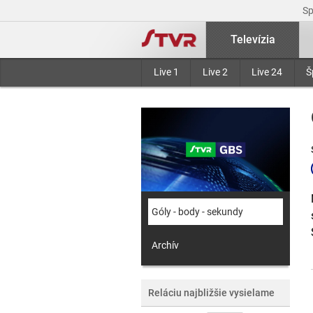
S
Televízia
Live 1
Live 2
Live 24
Š
Góly - body - sekundy
Archív
Reláciu najbližšie vysielame