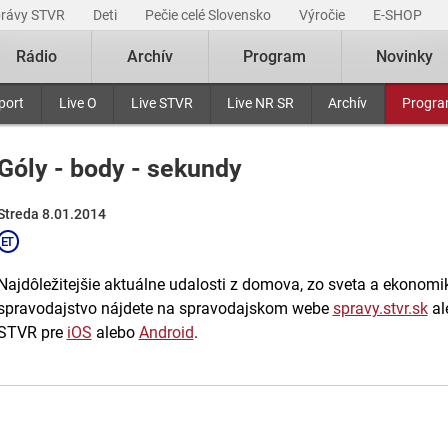
právy STVR
Deti
Pečie celé Slovensko
Výročie
E-SHOP
Rádio
Archív
Program
Novinky
port
Live O
Live STVR
Live NR SR
Archív
Progr
Góly - body - sekundy
Streda 8.01.2014
Najdôležitejšie aktuálne udalosti z domova, zo sveta a ekonomiky
spravodajstvo nájdete na spravodajskom webe
spravy.stvr.sk
al
STVR pre
iOS
alebo
Android
.