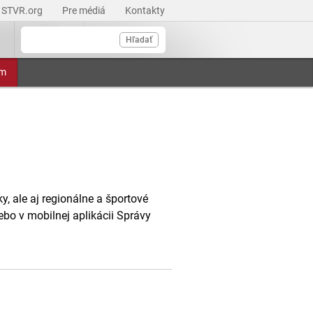
STVR.org
Pre médiá
Kontakty
Hľadať
am
, ale aj regionálne a športové
ebo v mobilnej aplikácii Správy