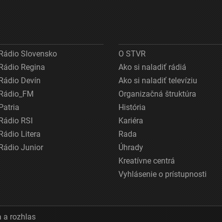
Rádio Slovensko
O STVR
Rádio Regina
Ako si naladiť rádiá
Rádio Devín
Ako si naladiť televíziu
Rádio_FM
Organizačná štruktúra
Patria
História
Rádio RSI
Kariéra
Rádio Litera
Rada
Rádio Junior
Úhrady
Kreatívne centrá
Vyhlásenie o prístupnosti
 a rozhlas