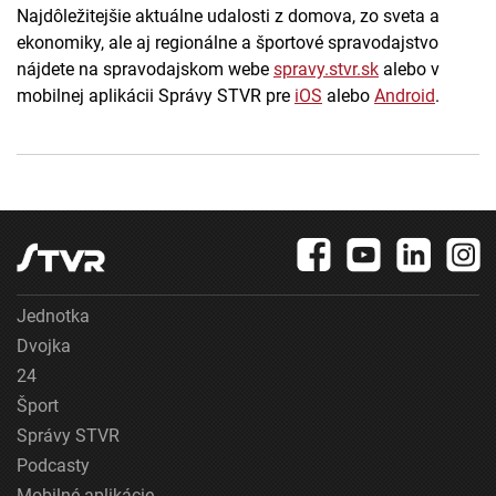
Najdôležitejšie aktuálne udalosti z domova, zo sveta a
ekonomiky, ale aj regionálne a športové spravodajstvo
nájdete na spravodajskom webe
spravy.stvr.sk
alebo v
mobilnej aplikácii Správy STVR pre
iOS
alebo
Android
.
Jednotka
Dvojka
24
Šport
Správy STVR
Podcasty
Mobilné aplikácie