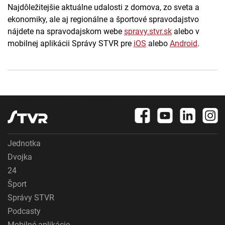
Najdôležitejšie aktuálne udalosti z domova, zo sveta a
ekonomiky, ale aj regionálne a športové spravodajstvo
nájdete na spravodajskom webe
spravy.stvr.sk
alebo v
mobilnej aplikácii Správy STVR pre
iOS
alebo
Android
.
Jednotka
Dvojka
24
Šport
Správy STVR
Podcasty
Mobilné aplikácie