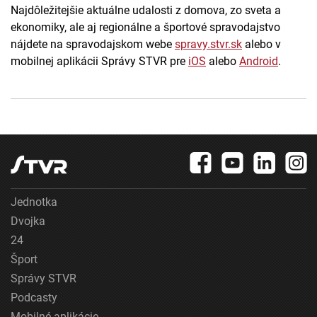
Najdôležitejšie aktuálne udalosti z domova, zo sveta a
ekonomiky, ale aj regionálne a športové spravodajstvo
nájdete na spravodajskom webe
spravy.stvr.sk
alebo v
mobilnej aplikácii Správy STVR pre
iOS
alebo
Android
.
Jednotka
Dvojka
24
Šport
Správy STVR
Podcasty
Mobilné aplikácie