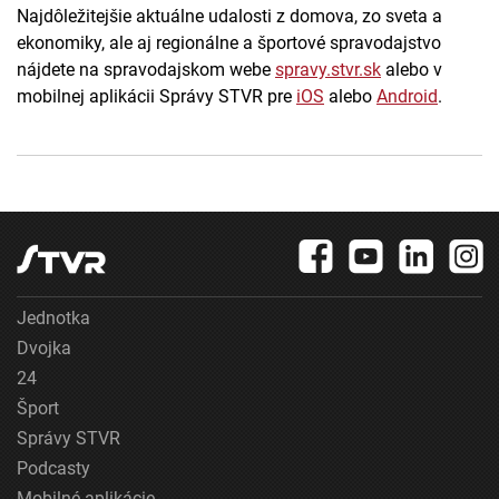
Najdôležitejšie aktuálne udalosti z domova, zo sveta a
ekonomiky, ale aj regionálne a športové spravodajstvo
nájdete na spravodajskom webe
spravy.stvr.sk
alebo v
mobilnej aplikácii Správy STVR pre
iOS
alebo
Android
.
Jednotka
Dvojka
24
Šport
Správy STVR
Podcasty
Mobilné aplikácie