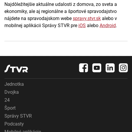
Najdôležitejšie aktuálne udalosti z domova, zo sveta a
ekonomiky, ale aj regionálne a športové spravodajstvo
nájdete na spravodajskom webe
spravy.stvr.sk
alebo v
mobilnej aplikácii Správy STVR pre
iOS
alebo
Android
.
Jednotka
Dvojka
24
Šport
Správy STVR
Podcasty
Mobilné aplikácie