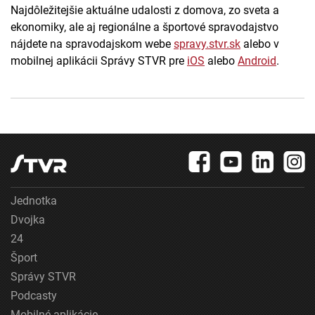
Najdôležitejšie aktuálne udalosti z domova, zo sveta a
ekonomiky, ale aj regionálne a športové spravodajstvo
nájdete na spravodajskom webe
spravy.stvr.sk
alebo v
mobilnej aplikácii Správy STVR pre
iOS
alebo
Android
.
Jednotka
Dvojka
24
Šport
Správy STVR
Podcasty
Mobilné aplikácie