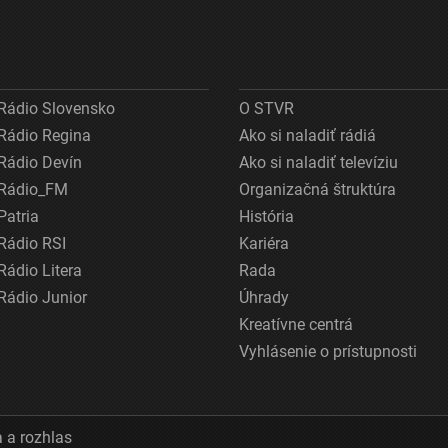
Rádio Slovensko
O STVR
Rádio Regina
Ako si naladiť rádiá
Rádio Devín
Ako si naladiť televíziu
Rádio_FM
Organizačná štruktúra
Patria
História
Rádio RSI
Kariéra
Rádio Litera
Rada
Rádio Junior
Úhrady
Kreatívne centrá
Vyhlásenie o prístupnosti
 a rozhlas