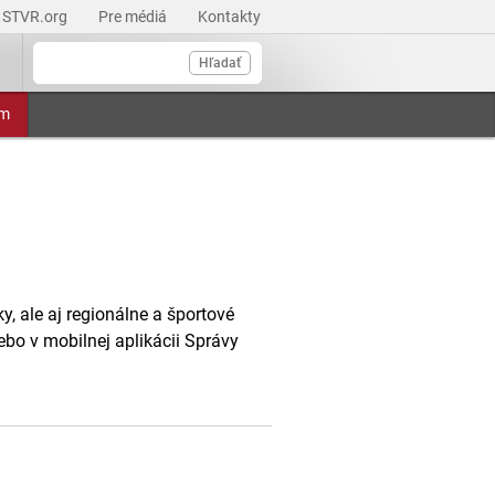
STVR.org
Pre médiá
Kontakty
Hľadať
am
, ale aj regionálne a športové
ebo v mobilnej aplikácii Správy