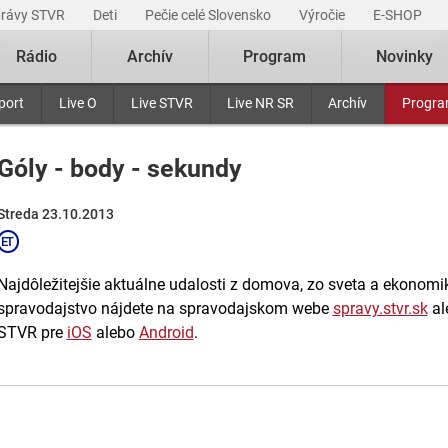
právy STVR
Deti
Pečie celé Slovensko
Výročie
E-SHOP
Rádio
Archív
Program
Novinky
port
Live O
Live STVR
Live NR SR
Archív
Progr
Góly - body - sekundy
Streda 23.10.2013
Najdôležitejšie aktuálne udalosti z domova, zo sveta a ekonomiky
spravodajstvo nájdete na spravodajskom webe
spravy.stvr.sk
al
STVR pre
iOS
alebo
Android
.