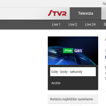
S
Televízia
Live 1
Live 2
Live 24
Š
Góly - body - sekundy
Archív
Reláciu najbližšie vysielame