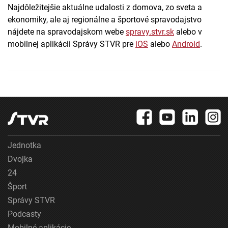
Najdôležitejšie aktuálne udalosti z domova, zo sveta a
ekonomiky, ale aj regionálne a športové spravodajstvo
nájdete na spravodajskom webe
spravy.stvr.sk
alebo v
mobilnej aplikácii Správy STVR pre
iOS
alebo
Android
.
Jednotka
Dvojka
24
Šport
Správy STVR
Podcasty
Mobilné aplikácie