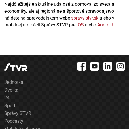
Najdôležitejšie aktuálne udalosti z domova, zo sveta a
ekonomiky, ale aj regionálne a športové spravodajstvo
nájdete na spravodajskom webe
spravy.stvr.sk
alebo v
mobilnej aplikácii Správy STVR pre
iOS
alebo
Android
.
Jednotka
Dvojka
24
Šport
Správy STVR
Podcasty
Mobilné aplikácie