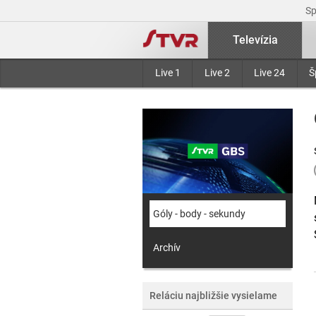
S
Televízia
Live 1
Live 2
Live 24
Š
Góly - body - sekundy
Archív
Reláciu najbližšie vysielame