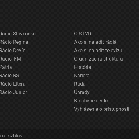
Rádio Slovensko
O STVR
Rádio Regina
Ako si naladiť rádiá
Rádio Devín
Ako si naladiť televíziu
Rádio_FM
Organizačná štruktúra
Patria
História
Rádio RSI
Kariéra
Rádio Litera
Rada
Rádio Junior
Úhrady
Kreatívne centrá
Vyhlásenie o prístupnosti
 a rozhlas