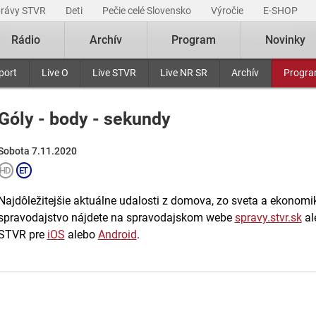
právy STVR
Deti
Pečie celé Slovensko
Výročie
E-SHOP
Rádio
Archív
Program
Novinky
port
Live O
Live STVR
Live NR SR
Archív
Progr
Góly - body - sekundy
Sobota 7.11.2020
Najdôležitejšie aktuálne udalosti z domova, zo sveta a ekonomiky
spravodajstvo nájdete na spravodajskom webe
spravy.stvr.sk
al
STVR pre
iOS
alebo
Android
.