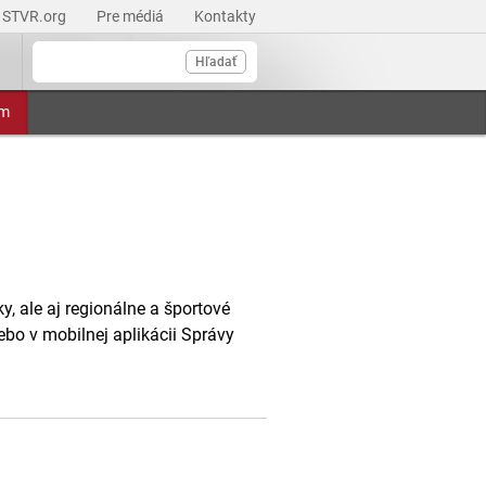
STVR.org
Pre médiá
Kontakty
Hľadať
am
, ale aj regionálne a športové
ebo v mobilnej aplikácii Správy