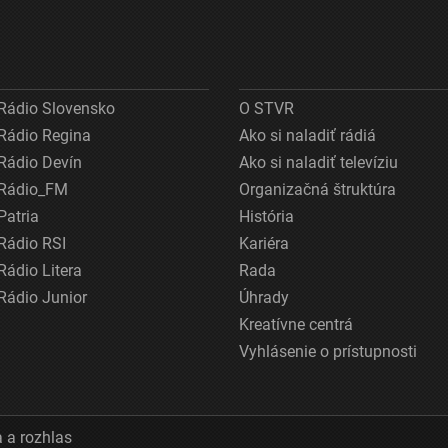
Rádio Slovensko
O STVR
Rádio Regina
Ako si naladiť rádiá
Rádio Devín
Ako si naladiť televíziu
Rádio_FM
Organizačná štruktúra
Patria
História
Rádio RSI
Kariéra
Rádio Litera
Rada
Rádio Junior
Úhrady
Kreatívne centrá
Vyhlásenie o prístupnosti
 a rozhlas