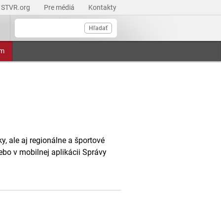
STVR.org
Pre médiá
Kontakty
Hľadať
am
, ale aj regionálne a športové
ebo v mobilnej aplikácii Správy