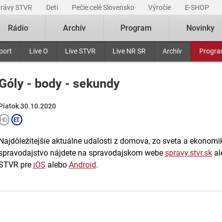
právy STVR
Deti
Pečie celé Slovensko
Výročie
E-SHOP
Rádio
Archív
Program
Novinky
port
Live O
Live STVR
Live NR SR
Archív
Progr
Góly - body - sekundy
Piatok 30.10.2020
Najdôležitejšie aktuálne udalosti z domova, zo sveta a ekonomiky
spravodajstvo nájdete na spravodajskom webe
spravy.stvr.sk
al
STVR pre
iOS
alebo
Android
.