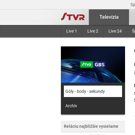
S
Televízia
Live 1
Live 2
Live 24
Š
Góly - body - sekundy
Archív
Reláciu najbližšie vysielame