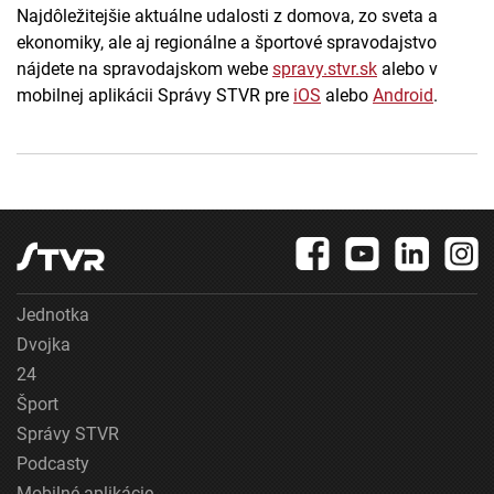
Najdôležitejšie aktuálne udalosti z domova, zo sveta a
ekonomiky, ale aj regionálne a športové spravodajstvo
nájdete na spravodajskom webe
spravy.stvr.sk
alebo v
mobilnej aplikácii Správy STVR pre
iOS
alebo
Android
.
Jednotka
Dvojka
24
Šport
Správy STVR
Podcasty
Mobilné aplikácie