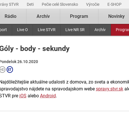
právy STVR
Deti
Pečie celé Slovensko
Výročie
E-SHOP
Rádio
Archív
Program
Novinky
port
Live O
Live STVR
Live NR SR
Archív
Progr
Góly - body - sekundy
Pondelok 26.10.2020
Najdôležitejšie aktuálne udalosti z domova, zo sveta a ekonomiky
spravodajstvo nájdete na spravodajskom webe
spravy.stvr.sk
al
STVR pre
iOS
alebo
Android
.