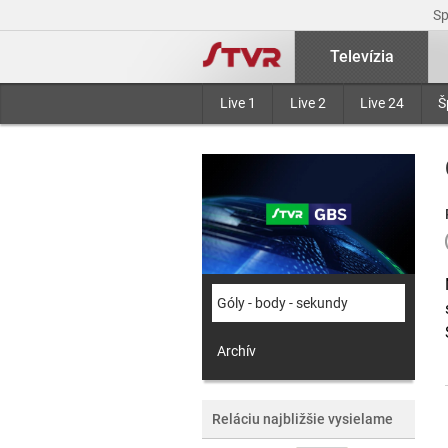
S
Televízia
Live 1
Live 2
Live 24
Š
Góly - body - sekundy
Archív
Reláciu najbližšie vysielame