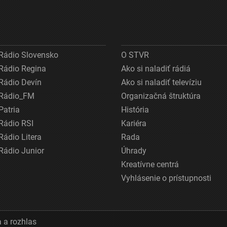
Rádio Slovensko
O STVR
Rádio Regina
Ako si naladiť rádiá
Rádio Devín
Ako si naladiť televíziu
Rádio_FM
Organizačná štruktúra
Patria
História
Rádio RSI
Kariéra
Rádio Litera
Rada
Rádio Junior
Úhrady
Kreatívne centrá
Vyhlásenie o prístupnosti
 a rozhlas