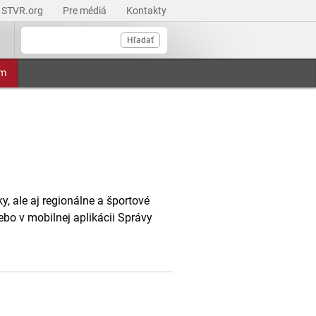
STVR.org
Pre médiá
Kontakty
Hľadať
am
, ale aj regionálne a športové
ebo v mobilnej aplikácii Správy