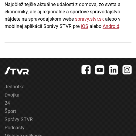
Najdôležitejšie aktuálne udalosti z domova, zo sveta a
ekonomiky, ale aj regionálne a športové spravodajstvo
nájdete na spravodajskom webe
spravy.stvr.sk
alebo v
mobilnej aplikácii Správy STVR pre
iOS
alebo
Android
.
Jednotka
Dvojka
24
Šport
Správy STVR
Podcasty
Mobilné aplikácie