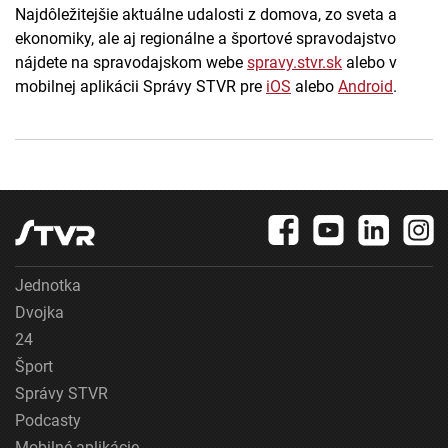
Najdôležitejšie aktuálne udalosti z domova, zo sveta a
ekonomiky, ale aj regionálne a športové spravodajstvo
nájdete na spravodajskom webe
spravy.stvr.sk
alebo v
mobilnej aplikácii Správy STVR pre
iOS
alebo
Android
.
Jednotka
Dvojka
24
Šport
Správy STVR
Podcasty
Mobilné aplikácie