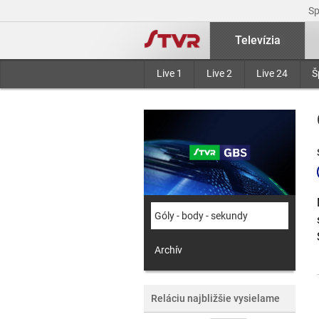
S
Televízia
Live 1
Live 2
Live 24
Š
Góly - body - sekundy
Archív
Reláciu najbližšie vysielame