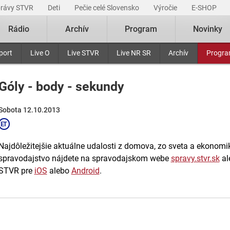
právy STVR
Deti
Pečie celé Slovensko
Výročie
E-SHOP
Rádio
Archív
Program
Novinky
port
Live O
Live STVR
Live NR SR
Archív
Progr
Góly - body - sekundy
Sobota 12.10.2013
Najdôležitejšie aktuálne udalosti z domova, zo sveta a ekonomiky
spravodajstvo nájdete na spravodajskom webe
spravy.stvr.sk
al
STVR pre
iOS
alebo
Android
.