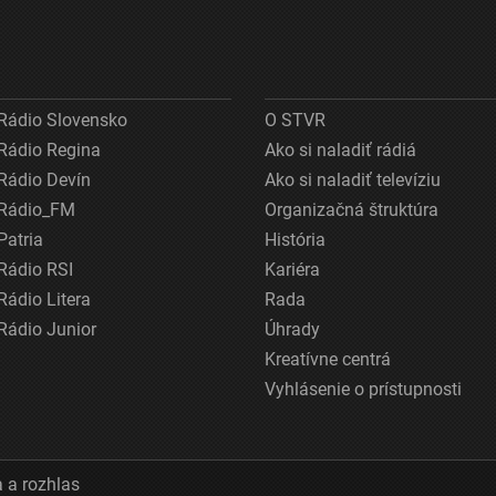
Rádio Slovensko
O STVR
Rádio Regina
Ako si naladiť rádiá
Rádio Devín
Ako si naladiť televíziu
Rádio_FM
Organizačná štruktúra
Patria
História
Rádio RSI
Kariéra
Rádio Litera
Rada
Rádio Junior
Úhrady
Kreatívne centrá
Vyhlásenie o prístupnosti
 a rozhlas