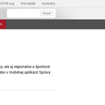
STVR.org
Pre médiá
Kontakty
Hľadať
am
, ale aj regionálne a športové
ebo v mobilnej aplikácii Správy