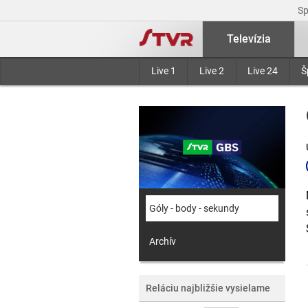
S
Televízia
Live 1
Live 2
Live 24
Š
Góly - body - sekundy
Archív
Reláciu najbližšie vysielame