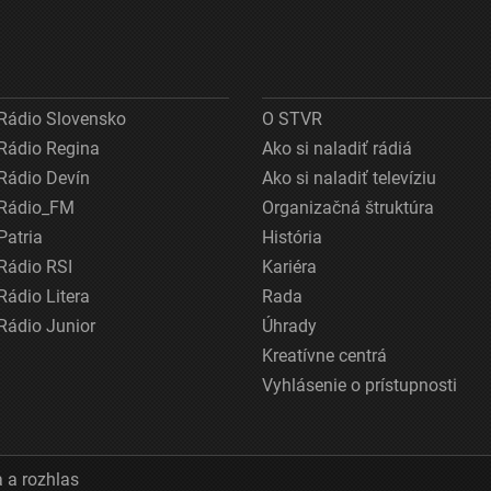
Rádio Slovensko
O STVR
Rádio Regina
Ako si naladiť rádiá
Rádio Devín
Ako si naladiť televíziu
Rádio_FM
Organizačná štruktúra
Patria
História
Rádio RSI
Kariéra
Rádio Litera
Rada
Rádio Junior
Úhrady
Kreatívne centrá
Vyhlásenie o prístupnosti
 a rozhlas