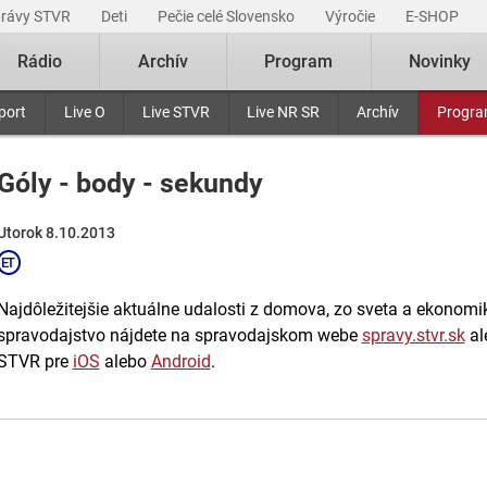
právy STVR
Deti
Pečie celé Slovensko
Výročie
E-SHOP
Rádio
Archív
Program
Novinky
port
Live O
Live STVR
Live NR SR
Archív
Progr
Góly - body - sekundy
Utorok 8.10.2013
Najdôležitejšie aktuálne udalosti z domova, zo sveta a ekonomiky
spravodajstvo nájdete na spravodajskom webe
spravy.stvr.sk
al
STVR pre
iOS
alebo
Android
.