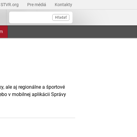
STVR.org
Pre médiá
Kontakty
Hľadať
am
, ale aj regionálne a športové
ebo v mobilnej aplikácii Správy