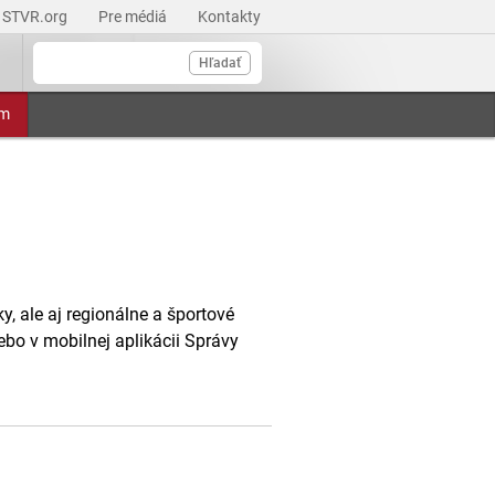
STVR.org
Pre médiá
Kontakty
Hľadať
am
, ale aj regionálne a športové
ebo v mobilnej aplikácii Správy