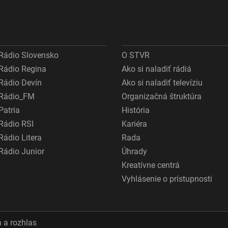
Rádio Slovensko
O STVR
Rádio Regina
Ako si naladiť rádiá
Rádio Devín
Ako si naladiť televíziu
Rádio_FM
Organizačná štruktúra
Patria
História
Rádio RSI
Kariéra
Rádio Litera
Rada
Rádio Junior
Úhrady
Kreatívne centrá
Vyhlásenie o prístupnosti
 a rozhlas