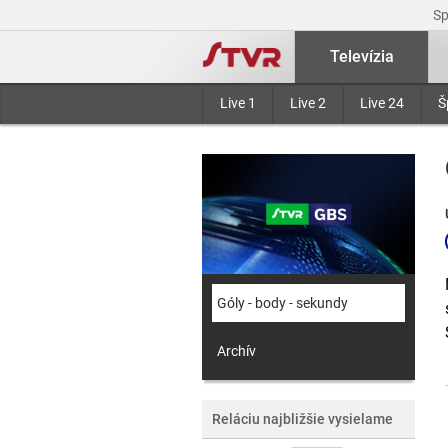
S
Televízia
Live 1
Live 2
Live 24
Š
Góly - body - sekundy
Archív
Reláciu najbližšie vysielame