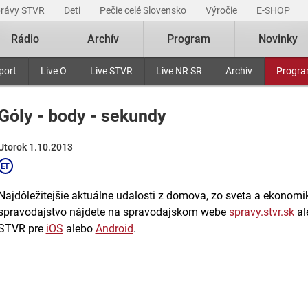
právy STVR
Deti
Pečie celé Slovensko
Výročie
E-SHOP
Rádio
Archív
Program
Novinky
port
Live O
Live STVR
Live NR SR
Archív
Progr
Góly - body - sekundy
Utorok 1.10.2013
Najdôležitejšie aktuálne udalosti z domova, zo sveta a ekonomiky
spravodajstvo nájdete na spravodajskom webe
spravy.stvr.sk
al
STVR pre
iOS
alebo
Android
.