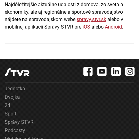
Najdôležitejšie aktuálne udalosti z domova, zo sveta a
ekonomiky, ale aj regionálne a športové spravodajstvo
nájdete na spravodajskom webe
spravy.stvr.sk
alebo v
mobilnej aplikácii Správy STVR pre
iOS
alebo
Android
.
Jednotka
Dvojka
24
Šport
Správy STVR
Podcasty
Mobilné aplikácie