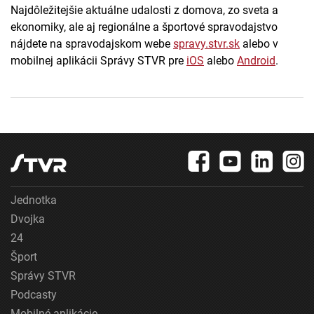
Najdôležitejšie aktuálne udalosti z domova, zo sveta a
ekonomiky, ale aj regionálne a športové spravodajstvo
nájdete na spravodajskom webe
spravy.stvr.sk
alebo v
mobilnej aplikácii Správy STVR pre
iOS
alebo
Android
.
Jednotka
Dvojka
24
Šport
Správy STVR
Podcasty
Mobilné aplikácie