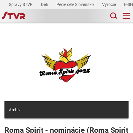
Správy STVR
Deti
Pečie celé Slovensko
Výročie
E-S
Archív
Roma Spirit - nominácie (Roma Spirit