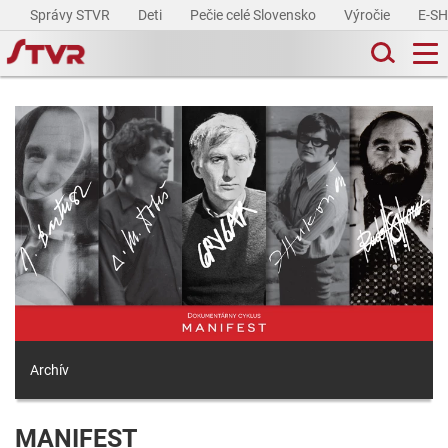
Správy STVR
Deti
Pečie celé Slovensko
Výročie
E-S
Archív
MANIFEST