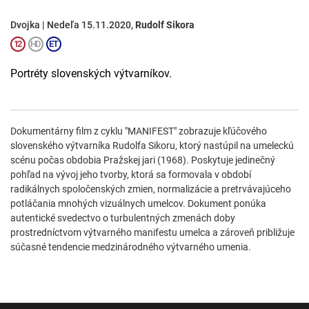
Dvojka | Nedeľa 15.11.2020,
Rudolf Sikora
Portréty slovenských výtvarníkov.
Dokumentárny film z cyklu "MANIFEST" zobrazuje kľúčového
slovenského výtvarníka Rudolfa Sikoru, ktorý nastúpil na umeleckú
scénu počas obdobia Pražskej jari (1968). Poskytuje jedinečný
pohľad na vývoj jeho tvorby, ktorá sa formovala v období
radikálnych spoločenských zmien, normalizácie a pretrvávajúceho
potláčania mnohých vizuálnych umelcov. Dokument ponúka
autentické svedectvo o turbulentných zmenách doby
prostredníctvom výtvarného manifestu umelca a zároveň približuje
súčasné tendencie medzinárodného výtvarného umenia.