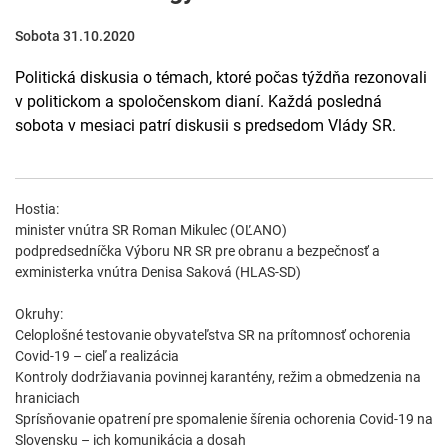
Sobota 31.10.2020
Politická diskusia o témach, ktoré počas týždňa rezonovali
v politickom a spoločenskom dianí. Každá posledná
sobota v mesiaci patrí diskusii s predsedom Vlády SR.
Hostia:
minister vnútra SR Roman Mikulec (OĽANO)
podpredsedníčka Výboru NR SR pre obranu a bezpečnosť a
exministerka vnútra Denisa Saková (HLAS-SD)
Okruhy:
Celoplošné testovanie obyvateľstva SR na prítomnosť ochorenia
Covid-19 – cieľ a realizácia
Kontroly dodržiavania povinnej karantény, režim a obmedzenia na
hraniciach
Sprísňovanie opatrení pre spomalenie šírenia ochorenia Covid-19 na
Slovensku – ich komunikácia a dosah