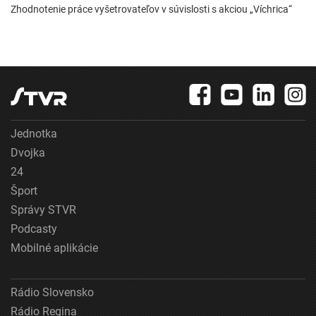
Zhodnotenie práce vyšetrovateľov v súvislosti s akciou „Víchrica“
Jednotka
Dvojka
24
Šport
Správy STVR
Podcasty
Mobilné aplikácie
Rádio Slovensko
Rádio Regina