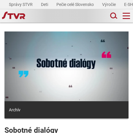
Správy STVR
Deti
Pečie celé Slovensko
Výročie
E-S
Archív
Sobotné dialógy