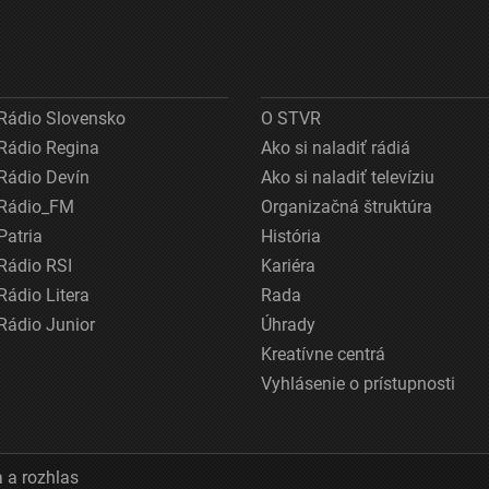
Rádio Slovensko
O STVR
Rádio Regina
Ako si naladiť rádiá
Rádio Devín
Ako si naladiť televíziu
Rádio_FM
Organizačná štruktúra
Patria
História
Rádio RSI
Kariéra
Rádio Litera
Rada
Rádio Junior
Úhrady
Kreatívne centrá
Vyhlásenie o prístupnosti
 a rozhlas