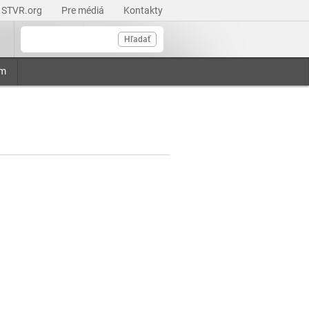
STVR.org
Pre médiá
Kontakty
Hľadať
am