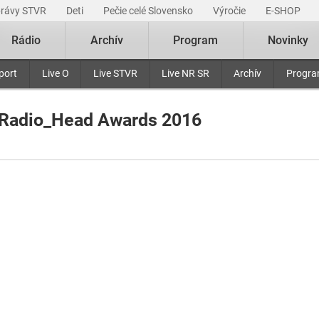
právy STVR
Deti
Pečie celé Slovensko
Výročie
E-SHOP
Rádio
Archív
Program
Novinky
port
Live O
Live STVR
Live NR SR
Archív
Progr
Radio_Head Awards 2016