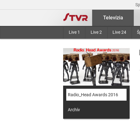
S
Televízia
Live 1
Live 2
Live 24
Š
Radio_Head Awards 2016
Archív