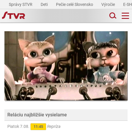
Správy STVR
Deti
Pečie celé Slovensko
Výročie
E-S
Reláciu najbližšie vysielame
Piatok 7.08.
Repríza
11:45