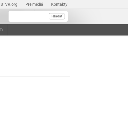
STVR.org
Pre médiá
Kontakty
Hľadať
am