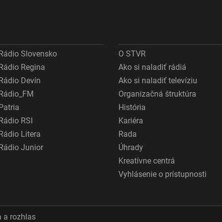
Rádio Slovensko
O STVR
Rádio Regina
Ako si naladiť rádiá
Rádio Devín
Ako si naladiť televíziu
Rádio_FM
Organizačná štruktúra
Patria
História
Rádio RSI
Kariéra
Rádio Litera
Rada
Rádio Junior
Úhrady
Kreatívne centrá
Vyhlásenie o prístupnosti
 a rozhlas