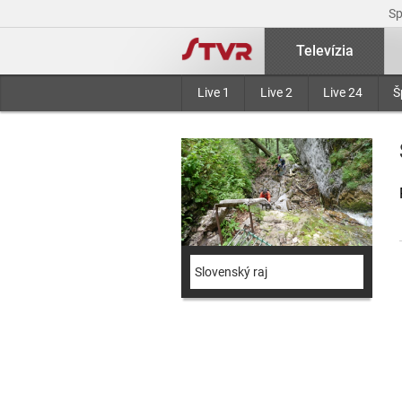
S
Televízia
Live 1
Live 2
Live 24
Š
Slovenský raj