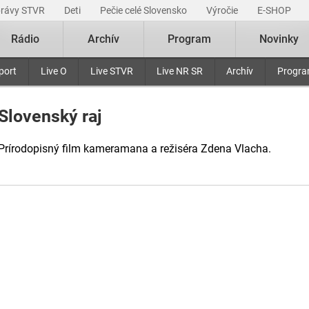
právy STVR
Deti
Pečie celé Slovensko
Výročie
E-SHOP
Rádio
Archív
Program
Novinky
port
Live O
Live STVR
Live NR SR
Archív
Progr
Slovenský raj
Prírodopisný film kameramana a režiséra Zdena Vlacha.