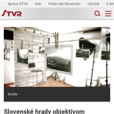
Správy STVR
Deti
Pečie celé Slovensko
Výročie
E-S
Archív
Slovenské hrady objektívom