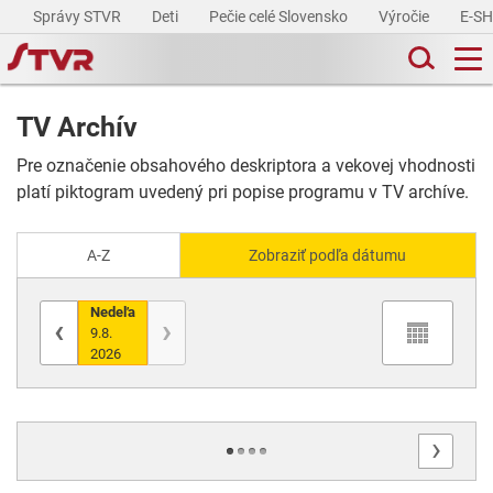
Správy STVR
Deti
Pečie celé Slovensko
Výročie
E-S
TV Archív
Pre označenie obsahového deskriptora a vekovej vhodnosti
platí piktogram uvedený pri popise programu v TV archíve.
A-Z
Zobraziť podľa dátumu
Nedeľa
‹
›
9.8.
2026
›